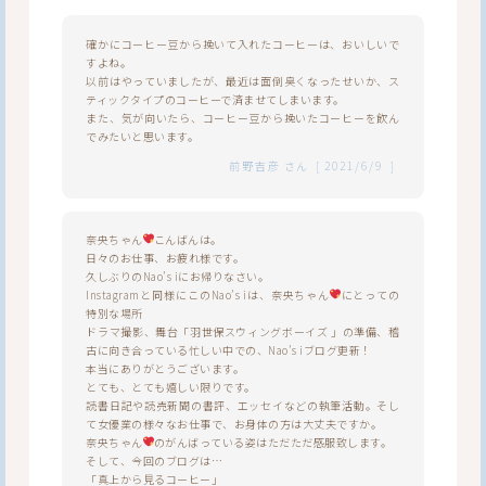
確かにコーヒー豆から挽いて入れたコーヒーは、おいしいで
すよね。
以前はやっていましたが、最近は面倒臭くなったせいか、ス
ティックタイプのコーヒーで済ませてしまいます。
また、気が向いたら、コーヒー豆から挽いたコーヒーを飲ん
でみたいと思います。
前野吉彦
さん
[
2021/6/9
]
奈央ちゃん
こんばんは。
日々のお仕事、お疲れ様です。
久しぶりのNao’s iにお帰りなさい。
Instagramと同様にこのNao’s iは、奈央ちゃん
にとっての
特別な場所
ドラマ撮影、舞台「羽世保スウィングボーイズ 」の準備、稽
古に向き合っている忙しい中での、Nao’s iブログ更新！
本当にありがとうございます。
とても、とても嬉しい限りです。
読書日記や読売新聞の書評、エッセイなどの執筆活動。そし
て女優業の様々なお仕事で、お身体の方は大丈夫ですか。
奈央ちゃん
のがんばっている姿はただただ感服致します。
そして、今回のブログは…
「真上から見るコーヒー」