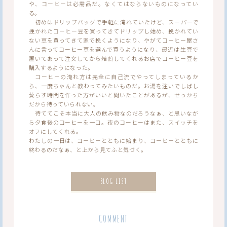
や、コーヒーは必需品だ。なくてはならないものになってい
る。
初めはドリップバッグで手軽に淹れていたけど、スーパーで
挽かれたコーヒー豆を買ってきてドリップし始め、挽かれてい
ない豆を買ってきて家で挽くようになり、やがてコーヒー屋さ
んに言ってコーヒー豆を選んで買うようになり、最近は生豆で
置いてあって注文してから焙煎してくれるお店でコーヒー豆を
購入するようになった。
コーヒーの淹れ方は完全に自己流でやってしまっているか
ら、一度ちゃんと教わってみたいものだ。お湯を注いでしばし
蒸らす時間を作った方がいいと聞いたことがあるが、せっかち
だから待っていられない。
待ててこそ本当に大人の飲み物なのだろうなぁ、と思いなが
ら夕食後のコーヒーを一口。夜のコーヒーはまた、スイッチを
オフにしてくれる。
わたしの一日は、コーヒーとともに始まり、コーヒーとともに
終わるのだなぁ、と上から見てふと気づく。
BLOG LIST
COMMENT