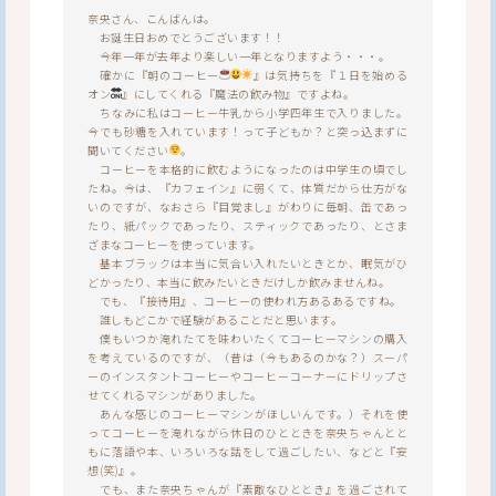
奈央さん、こんばんは。
お誕生日おめでとうございます！！
今年一年が去年より楽しい一年となりますよう・・・。
確かに『朝のコーヒー
』は気持ちを『１日を始める
オン
』にしてくれる『魔法の飲み物』ですよね。
ちなみに私はコーヒー牛乳から小学四年生で入りました。
今でも砂糖を入れています！って子どもか？と突っ込まずに
聞いてください
。
コーヒーを本格的に飲むようになったのは中学生の頃でし
たね。今は、『カフェイン』に弱くて、体質だから仕方がな
いのですが、なおさら『目覚まし』がわりに毎朝、缶であっ
たり、紙パックであったり、スティックであったり、とさま
ざまなコーヒーを使っています。
基本ブラックは本当に気合い入れたいときとか、眠気がひ
どかったり、本当に飲みたいときだけしか飲みませんね。
でも、『接待用』、コーヒーの使われ方あるあるですね。
誰しもどこかで経験があることだと思います。
僕もいつか淹れたてを味わいたくてコーヒーマシンの購入
を考えているのですが、（昔は（今もあるのかな？）スーパ
ーのインスタントコーヒーやコーヒーコーナーにドリップさ
せてくれるマシンがありました。
あんな感じのコーヒーマシンがほしいんです。）それを使
ってコーヒーを淹れながら休日のひとときを奈央ちゃんとと
もに落語や本、いろいろな話をして過ごしたい、などと『妄
想(笑)』。
でも、また奈央ちゃんが『素敵なひととき』を過ごされて