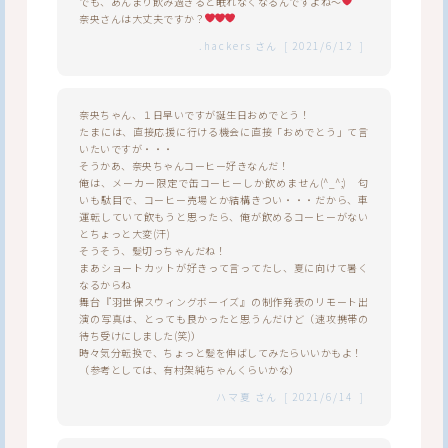
でも、あんまり飲み過ぎると眠れなくなるんですよね～
奈央さんは大丈夫ですか？
.hackers
さん
[
2021/6/12
]
奈央ちゃん、１日早いですが誕生日おめでとう！
たまには、直接応援に行ける機会に直接「おめでとう」て言
いたいですが・・・
そうかあ、奈央ちゃんコーヒー好きなんだ！
俺は、メーカー限定で缶コーヒーしか飲めません(^_^;) 匂
いも駄目で、コーヒー売場とか結構きつい・・・だから、車
運転していて飲もうと思ったら、俺が飲めるコーヒーがない
とちょっと大変(汗)
そうそう、髪切っちゃんだね！
まあショートカットが好きって言ってたし、夏に向けて暑く
なるからね
舞台『羽世保スウィングボーイズ』の制作発表のリモート出
演の写真は、とっても良かったと思うんだけど（速攻携帯の
待ち受けにしました(笑)）
時々気分転換で、ちょっと髪を伸ばしてみたらいいかもよ！
（参考としては、有村架純ちゃんくらいかな）
ハマ夏
さん
[
2021/6/14
]