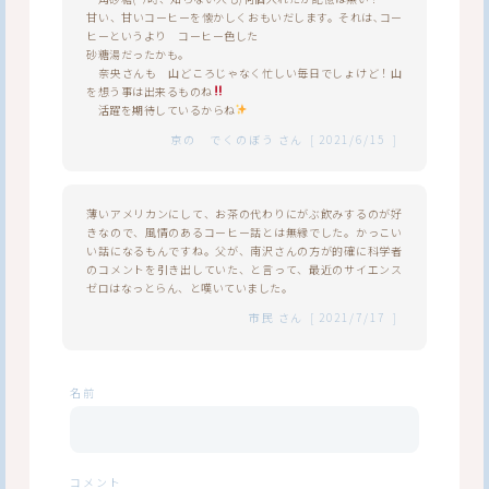
甘い、甘いコーヒーを懐かしくおもいだします。それは､コー
ヒーというより コーヒー色した
砂糖湯だったかも。
奈央さんも 山どころじゃなく忙しい毎日でしょけど！山
を想う事は出来るものね
活躍を期待しているからね
京の でくのぼう
さん
[
2021/6/15
]
薄いアメリカンにして、お茶の代わりにがぶ飲みするのが好
きなので、風情のあるコーヒー話とは無縁でした。かっこい
い話になるもんですね。父が、南沢さんの方が的確に科学者
のコメントを引き出していた、と言って、最近のサイエンス
ゼロはなっとらん、と嘆いていました。
市民
さん
[
2021/7/17
]
名前
コメント