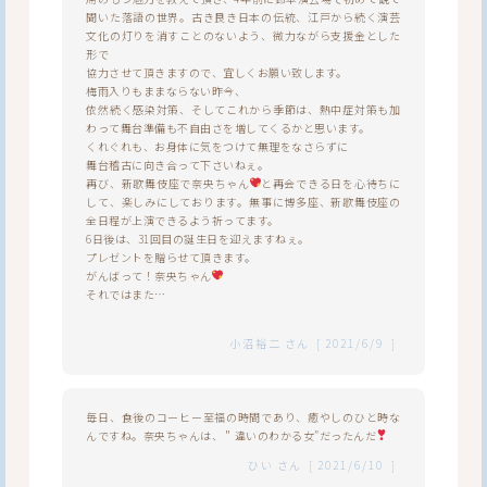
聞いた落語の世界。古き良き日本の伝統、江戸から続く演芸
文化の灯りを消すことのないよう、微力ながら支援金とした
形で
協力させて頂きますので、宜しくお願い致します。
梅雨入りもままならない昨今、
依然続く感染対策、そしてこれから季節は、熱中症対策も加
わって舞台準備も不自由さを増してくるかと思います。
くれぐれも、お身体に気をつけて無理をなさらずに
舞台稽古に向き合って下さいねぇ。
再び、新歌舞伎座で奈央ちゃん
と再会できる日を心待ちに
して、楽しみにしております。無事に博多座、新歌舞伎座の
全日程が上演できるよう祈ってます。
6日後は、31回目の誕生日を迎えますねぇ。
プレゼントを贈らせて頂きます。
がんばって！奈央ちゃん
それではまた…
小沼裕二
さん
[
2021/6/9
]
毎日、食後のコーヒー至福の時間であり、癒やしのひと時な
んですね。奈央ちゃんは、＂違いのわかる女”だったんだ
ひい
さん
[
2021/6/10
]