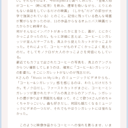
い。それもそのはず、今Wikipediaで調べてみたら、「登場人物
がコーヒー（時に紅茶）を飲み、煙草を吸いながら、とりとめ
もない会話をしているだけの映画」（しかも“だけ”の部分が太
字で強調されている）とのこと。記憶に残っている色んな場面
が繋がらなかったのは、11の作品からなるオムニバス映画だっ
たからかと納得する。
何がそんなにインパクトがあったかと言うと、画が、とにかく
かっこよかったのだ。もっと詳細に言えば、コーヒーとシガレ
ッツが並んだテーブルを、真上から捉えたカットがかっこよか
った。それによって、コーヒーがものすごくかっこよく見えた
のだ。そしてモノクロが大人のかっこよさを何倍にもしてい
る。
最近でもカフェで出されたコーヒーの写真を、真上のアングル
からつい撮影してしまうのは、確実に「コーヒー&シガレッツ」
の影響だ。そこにシガレットがないのが残念だが。
Kさんの「Music in My Life」のミュージックビデオからも、
「コーヒー&シガレッツ」感を感じるのは、わたしだけだろう
か。モノクロだし、ファーストカットがまさに、コーヒーとシ
ガレッツが置かれたテーブルの真上からのアングル。シガレッ
トの煙が作り出す雰囲気も相まって、そこで歌うKさんがめちゃ
くちゃかっこいい。曲も好きだし、何回も観たくなるミュージ
ックビデオの一つだが、それでもやはりシガレットには憧れな
かった。
このように映像作品からコーヒーへの憧れを膨らませ、いま