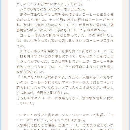
たしのスイッチを確かにオンにしてくれる。
いつから好きになったのか、思い出せない。
高校一年生のときに仕事を始めてから、コーヒーと出会う機
会がかなり増えた。テレビ局に挨拶に行けばコーヒーが出さ
れ、取材でも当たり前のようにコーヒーが目の前に置かれ、撮
影現場のポットに入っているのもコーヒーだ。紅茶はない。
コーヒーは大人の飲み物だと思っていた。その頃のわたし
は、ミルクを入れても苦いと感じるくらいにコーヒーが苦手だ
った。
だけど、あらゆる場面で、好意を持って出されるコーヒーを
一口も付けずにいるのが申し訳なくて、なんとなく口を付ける
ようになっていった。この仕事をしていく上で、コーヒーを飲
めるようにならなくては、という半ば使命のようなものを感じ
ながら飲んでいた。
「ミルクを入れたら飲めますよ」なんぞ、自慢することでもな
いのに、コーヒーが飲めないマネージャーさんに対してやけに
誇らしげに言っていたのは、大学に入った頃だろうか。懐かし
くもあるが、今思うと恥ずかしい。
そうして徐々にコーヒーに馴染んできて、使命感が憧れに代わ
っていった。
コーヒーへの憧れと言えば、ジム・ジャームッシュ監督の「コ
ーヒー＆シガレッツ」のインパクトは大きい。
大学時代に観たこの映画、正直ストーリーはあまり覚えていな