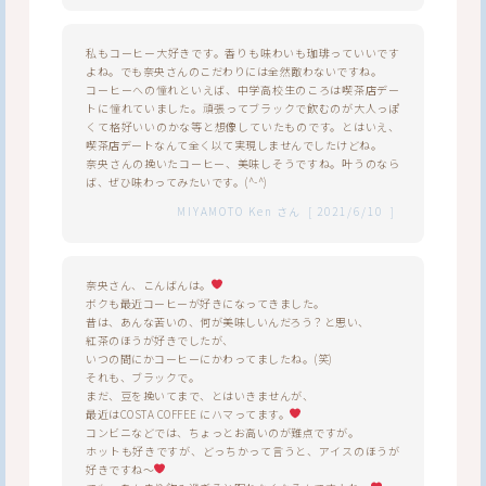
私もコーヒー大好きです。香りも味わいも珈琲っていいです
よね。でも奈央さんのこだわりには全然敵わないですね。
コーヒーへの憧れといえば、中学高校生のころは喫茶店デー
トに憧れていました。頑張ってブラックで飲むのが大人っぽ
くて格好いいのかな等と想像していたものです。とはいえ、
喫茶店デートなんて全く以て実現しませんでしたけどね。
奈央さんの挽いたコーヒー、美味しそうですね。叶うのなら
ば、ぜひ味わってみたいです。(^-^)
MIYAMOTO Ken
さん
[
2021/6/10
]
奈央さん、こんばんは。
ボクも最近コーヒーが好きになってきました。
昔は、あんな苦いの、何が美味しいんだろう？と思い、
紅茶のほうが好きでしたが、
いつの間にかコーヒーにかわってましたね。(笑)
それも、ブラックで。
まだ、豆を挽いてまで、とはいきませんが、
最近はCOSTA COFFEE にハマってます。
コンビニなどでは、ちょっとお高いのが難点ですが。
ホットも好きですが、どっちかって言うと、アイスのほうが
好きですね～