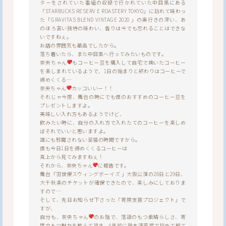
ターをされていた番組の収録で行かれていた中目黒にある
「STARBUCKS RESERV E ROASTERY TOKYO」に訪れて味わっ
た「GRAVITAS BLEND VINTAGE 2020 」の奥行きの深い、あ
のほろ苦い独特の味わい、香りは今でも忘れることはできな
いですねぇ。
お店の雰囲気も最高でしたから。
落ち着いたら、また中目黒へ行ってみたいものです。
奈央ちゃん
もコーヒー豆を購入して自宅で挽いたコーヒー
を楽しまれているようで、1日の始まりと終わりはコーヒーで
締めくくる…
奈央ちゃん
カッコいいー！！
それじゃ今度、舞台の時にでも僕のおすすめのコーヒー豆を
プレゼントしますよ。
美味しい入れ方もあるようでけど、
飲みたい時に、自分の入れ方で入れたてのコーヒーを楽しめ
ばそれでいいと思いますよ。
誰にも邪魔されない至福の時間ですから。
僕も今日1日を締めくくるコーヒーは
真上から見てみますねぇ！
それから、奈央ちゃん
に報告です。
舞台「羽世保スウィングボーイズ 」大阪公演の28日と29日、
大千秋楽のチケットが確保できたので、楽しみにしておりま
すので…
そして、先日お知らせ下さった「寄席支援プロジェクト」で
すが、
自分も、奈央ちゃん
のお陰で、落語のもつ素晴らしさ、寄
席のもつ魅力を教えて頂き、4年前に鈴本演芸場で初めて観て