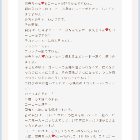
奈央ちゃん
もコーヒーが好きなんですねぇ。
朝の入れたてのコーヒーは身体のスイッチをオンにしてくれ
ますよねぇー！
めちゃめちゃ、わかります。
その感覚。
自分は、紅茶よりコーヒー派なんですが、奈央ちゃん
もコ
ーヒー派ですか？
それでコーヒーは何と言っても、
ブラック！です。
ブラック一筋ですねぇ。
奈央ちゃん
のコーヒーに纏わるエピソード…凄く共感でき
ますよ。
子どもの頃は、コーヒーの苦味が信じられなくて、飲めなか
ったのに大人になると、その苦味がクセになっていつしか病
みつきになるのはどうしてなんですかねぇ？
ブログの中に書いてくれている映画の「コーヒー&シガレッ
ツ」
カッコよさそぉー！
今度、必ず観てみます。
コーヒーと煙草…
両者とも絵になる相棒ですから。
昔の自分は、1日に50本以上も煙草を吸っていた、超ヘービ
ースモーカーだったんでけど、17年前にキッパリ煙草とさよ
ならできたんですが、
コーヒーだけは、どうしてもやめられないですねぇ！
以前、奈央ちゃん
がJーWAVEの「FUTURISM」のナビゲー