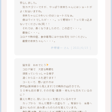
安心しました。
別カテゴリーですが、やっぱり奈央ちゃんにはショートが
よく似合いますね。
奈央ちゃんにかわいいのはショートだなぁ。
僕はライトでしたが・・・。って野球か！？って突っ込ま
ないでくださいね(笑)！！
それでは、長くなりましたので、この辺で・・・。
最後に・・・。
コロナや熱中症、食中毒等には十分お気をつけください。
最愛の奈央ちゃんへ・・・。
狩野健一
さん
[
2021/6/15
]
誕生日 おめでとう
コロナ禍で 大変な時節を
頑張っていらっしゃる様子
遠くからエールを送ります！
コーヒーで、思い出すのは
伊吹山(新幹線から見えます)での晩秋の山行きです。
５０年も前の事で､その行程･情景･･何もかも忘れているの
に？
震えた寒さと､甘いコーヒーを覚えているのです
カップから 悴んだ両手への温もり 。胃袋から 全身へ
温かいものが､染み渡ったのたのを覚えています。
角砂糖(今時、知らない人も)何個入れたか記憶は無い？