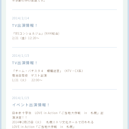
※京都のみの放送です。
2014/2/14
TV出演情報！
「BSコンシェルジュ」(NHK総合)
2/21（金）12:20～
2014/1/15
TV出演情報！
「チーム・バチスタ４ 螺鈿迷宮」（KTV・CX系）
菊池日菜役 ゲスト出演
1/21（火） 22:00～
2014/1/15
イベント出演情報！
日本赤十字社 LOVE in Action「ご当地大作戦 in 札幌」出
演決定！！
2014年2月25日（火） 札幌ニトリ文化ホールで行われる
LOVE in Action「ご当地大作戦 in 札幌」