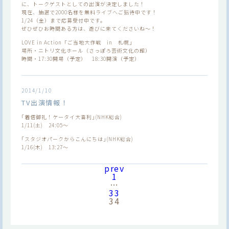
に、トークゲストとしての出演が決定しました！
現在、抽選で2000名様を無料ライブへご招待中です！
1/24（金）まで応募受付中です。
ぜひぜひお時間ある方は、遊びに来てくださいね～！
LOVE in Action「ご当地大作戦 in 札幌」
場所・ニトリ文化ホール（さっぽろ芸術文化の館）
時間・17:30開場（予定） 18:30開演（予定）
2014/1/10
TV出演情報！
｢着信御礼！ケータイ大喜利｣(NHK総合)
1/11(土) 24:05～
｢スタジオパークからこんにちは｣(NHK総合)
1/16(木) 13:27～
prev
1
…
33
34