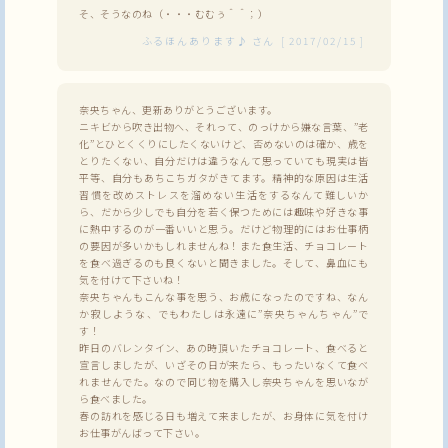
そ、そうなのね（・・・むむぅ＾＾；）
ふるほんあります♪
さん
[
2017/02/15
]
奈央ちゃん、更新ありがとうございます。
ニキビから吹き出物へ、それって、のっけから嫌な言葉、”老
化”とひとくくりにしたくないけど、否めないのは確か、歳を
とりたくない、自分だけは違うなんて思っていても現実は皆
平等、自分もあちこちガタがきてます。精神的な原因は生活
習慣を改めストレスを溜めない生活をするなんて難しいか
ら、だから少しでも自分を若く保つためには趣味や好きな事
に熱中するのが一番いいと思う。だけど物理的にはお仕事柄
の要因が多いかもしれませんね！また食生活、チョコレート
を食べ過ぎるのも良くないと聞きました。そして、鼻血にも
気を付けて下さいね！
奈央ちゃんもこんな事を思う、お歳になったのですね、なん
か寂しような、でもわたしは永遠に”奈央ちゃんちゃん”で
す！
昨日のバレンタイン、あの時頂いたチョコレート、食べると
宣言しましたが、いざその日が来たら、もったいなくて食べ
れませんでた。なので同じ物を購入し奈央ちゃんを思いなが
ら食べました。
春の訪れを感じる日も増えて来ましたが、お身体に気を付け
お仕事がんばって下さい。