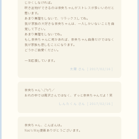
じかくしなければ。
吹き出物ができるのは奈央ちゃんがストレスが多いいのだと
思います。
あまり無理をしないで、リラックスしてね。
我が家族の大好きな奈央ちゃんは、一人しかいないことを自
覚して下さい。
あまり無理をしないでね。
もし奈央ちゃんに何かあれば、奈央ちゃん自身だけではなく
我が家族も悲しむことになります。
どうかご自愛ください。
一生応援しています。
太陽
さん
[
2017/02/16
]
奈央ちゃん＼(^o^)／
おれの中では南沢さんではなく、ずっと奈央ちゃんだよ！笑
しんたくん
さん
[
2017/02/16
]
奈央ちゃん、こんばんは。
Nao's Way更新ありがとうございます。