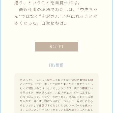
違う、ということを自覚せねば。
最近仕事の現場でわたしは、“奈央ちゃ
ん”ではなく“南沢さん”と呼ばれることが
多くなった。自覚せねば。
BLOG LIST
COMMENT
奈央ちゃん、こんにちは🌴ニキビですか？🚀吹き出物だと聞
こえがワルイから、ポッチが出来た☀とかだと奈央ちゃんら
しくて可愛いのでは、ないでしょうか？🍑 肩こり腰痛とい
う事ですが、僕が読んだ本、スピリチュアルの本によると、
お風呂に入って、シャワーだけでなく、湯船に出来たら新湯
を入れて、掛け流し的に５分ほど つかると、厄除けになる
らしいですよ🍑体調がすぐれないときはスーパーでも売って
る、１袋１００円ぐらいで売っている海水塩を少し入れると