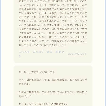
効果アップだそうです。毎日の事だから１度、試してみた
ら、いかがでしょう？🍓 神社に行って、手水舎で、口👄と
手を清めますが、本当は海水で身を清めるのを簡略化した
という事なので、お仕事、現場で、色んな人たちと接すると
思うので、１度 だまされたと思って、やってみたら いか
がでしょう？🚀 海水塩を小瓶に入れてポケットやカバンに
入れても効果あるらしいですよ🌴詳しくはスマホで厄除け海
水塩あたりで検索してみて下さい🍑僕は居酒屋みたいに玄関
に盛り塩ではないけど、小瓶に海水塩を入れて２つ置いてま
す🔰奈央ちゃん、髪の毛 切って、２０歳ぐらいに見えまし
たよ♨この前のサイエンスゼロを観ていたら🍑奈央ちゃん、
若いからポッチの呼び名で行きましょう🔰
しんもと まさのり 新元 正徳
さ
[
2017/02/15
]
ん
あらあら、大変でしたね(^_^;)))
でも、同じ鍼灸師としては、肩凝り腰痛は、あるのが当たり
前ですよ。
四本足が無理矢理、二本足で歩いてるんですから、物理的に
もね(^_^ゞ
あとは、感じるか感じないかの問題ですよ。