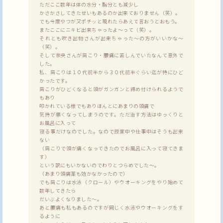
ただここ数年は体の水分・脂分とも減少し
かさかさしてきたせいもあるのか出来ておりません（笑）。
でも今度やつが又ポチッと現れたらあえて言おうとおもう。
またここにニキビ出来ちゃったよ～って（笑）。
それとも吹き出物さんが出来ちゃった～の方がいいかな～
（笑）。
そして奈央さんが肩こり・腰痛に苦しんでいたなんて意外で
した。
私、肩こりは１０代前半から３０代前半ぐらい迄が特にひど
かったです。
肩こりがひどくなると頭がガンガンと締め付けられるようで
もあり
叩かれている様でもありほんとにあまりの頭痛で
気持が悪くなってしまうのです。ただ治す方法はゆっくりと
お風呂に入って
寝る事だけなのでした。なので授業中や仕事中はそうも出来
ない
（肩こりで頭が痛くなってきたのでお風呂に入って寝てきま
す）
という訳にもいかないのでわりとつらめでした～。
（あまり頭痛薬も効かなかったので）
でも肩こりは水泳（クロール）やウオーキングをやり始めて
数年してきたら
だいぶよくなりました～。
あと腰痛も私もあるのですが同じく水泳やウオーキングをす
るように