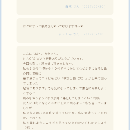
白熊
さん
[
2017/02/20
]
ボクはずっと奈央さん❤って呼びますヨ～❤
ま～くん
さん
[
2017/02/20
]
こんにちは～。奈央さん。
ＮＡＯ’Ｓ ＷＡＹ更新ありがとうございます。
今回も楽しく読ませて頂きました～。
私も３０代中頃から４０代前半にかけてなぜか冬になると鼻
の同じ場所に
毎年決まってニキビもとい「吹き出物（笑）」が出来て困っ
てしまった
記憶があります。でも気になってしまって無理に除去しよう
とすると
痛みを伴うようになり余計に悪化してしまうという有様。
友人には冬になるとニキビ出来て困るよ～と私も言っていま
したが
私の友人は心の奥底で笑っていたか、私に気遣っていたの
か、それとも
私と同じようにニキビと思っていたのかいずれかでしょう
（笑）。