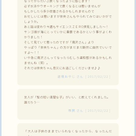
なってからだいぶ良くなったように感じます！
必ず水泳やウオーキングで良くなるとは思いませんが
もしかしたら多少改善されるかもしれませんので
お忙しいとは思いますが奈央さんもやられてみてはいかがで
しょうか。
あと話は変わり今週もサイエンスＺＥＲO拝見しました～！
サンゴ礁が海にとっていかに重要であるかという事がよくわ
かりました！
そして見ていて思ったのですが「南沢さん」より
やっぱり「奈央ちゃん」の方がまだまだ断然に自然でいいで
すよ～！！
いや急に南沢さんってなったらむしろ違和感があるかもしれ
ませんね（笑）。
それでは奈央ちゃん息災にお過ごしくださいませ♪♪
逆境おやじ
さん
[
2017/02/22
]
友人が「髪の短い清楚な子」がいい、と教えてくれました。
誰だろう…
市民
さん
[
2017/02/22
]
「大人は子供のままでいられなくなったから、なったんだ