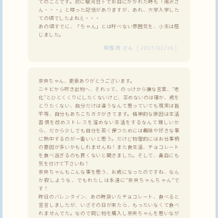
てのことです。前に駿河台下でお目にかかれた時も「南沢さ
ん・・・」と喋った記憶がありますが、あれ、大学入学した
ての頃でしたよねえ・・・
あの頃すでに、「ちゃん」とは呼べない雰囲気を、小生は感
じました。
順智坊
さん
[
2017/02/16
]
奈央ちゃん、更新ありがとうございます。
ニキビから吹き出物へ、それって、のっけから嫌な言葉、”老
化”とひとくくりにしたくないけど、否めないのは確か、歳を
とりたくない、自分だけは違うなんて思っていても現実は皆
平等、自分もあちこちガタがきてます。精神的な原因は生活
習慣を改めストレスを溜めない生活をするなんて難しいか
ら、だから少しでも自分を若く保つためには趣味や好きな事
に熱中するのが一番いいと思う。だけど物理的にはお仕事柄
の要因が多いかもしれませんね！また食生活、チョコレート
を食べ過ぎるのも良くないと聞きました。そして、鼻血にも
気を付けて下さいね！
奈央ちゃんもこんな事を思う、お歳になったのですね、なん
か寂しような、でもわたしは永遠に”奈央ちゃんちゃん”で
す！
昨日のバレンタイン、あの時頂いたチョコレート、食べると
宣言しましたが、いざその日が来たら、もったいなくて食べ
れませんでた。なので同じ物を購入し奈央ちゃんを思いなが