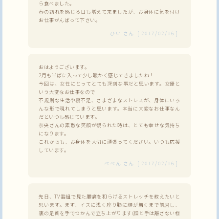
ら食べました。
春の訪れを感じる日も増えて来ましたが、お身体に気を付け
お仕事がんばって下さい。
ひい
さん
[
2017/02/16
]
おはようございます。
2月も半ばに入って少し暖かく感じてきましたね！
今回は、女性にとってとても深刻な事だと思います。女優と
いう大変なお仕事なので
不規則な生活や寝不足、さまざまなストレスが、身体にいろ
んな形で現れてしまうと思います。本当に大変なお仕事なん
だといつも感じています。
奈央さんの素敵な笑顔が観られた時は、とても幸せな気持ち
になります。
これからも、お身体を大切に頑張ってください。いつも応援
しています。
ぺぺん
さん
[
2017/02/16
]
先日、TV番組で見た腰痛を和らげるストレッチを教えたいと
思います。まず、イスに浅く座り膝に顔が着くまで前屈し、
裏の足首を手でつかんで立ち上がります(顔と手は離さない様