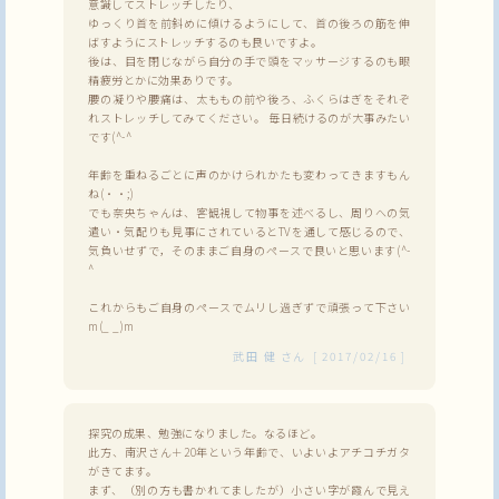
意識してストレッチしたり、
ゆっくり首を前斜めに傾けるようにして、首の後ろの筋を伸
ばすようにストレッチするのも良いですよ。
後は、目を閉じながら自分の手で頭をマッサージするのも眼
精疲労とかに効果ありです。
腰の凝りや腰痛は、太ももの前や後ろ、ふくらはぎをそれぞ
れストレッチしてみてください。 毎日続けるのが大事みたい
です(^-^
年齢を重ねるごとに声のかけられかたも変わってきますもん
ね(・・;)
でも奈央ちゃんは、客観視して物事を述べるし、周りへの気
遣い・気配りも見事にされているとTVを通して感じるので、
気負いせずで，そのままご自身のペースで良いと思います(^-
^
これからもご自身のペースでムリし過ぎずで頑張って下さい
m(_ _)m
武田 健
さん
[
2017/02/16
]
探究の成果、勉強になりました。なるほど。
此方、南沢さん＋20年という年齢で、いよいよアチコチガタ
がきてます。
まず、（別の方も書かれてましたが）小さい字が霞んで見え