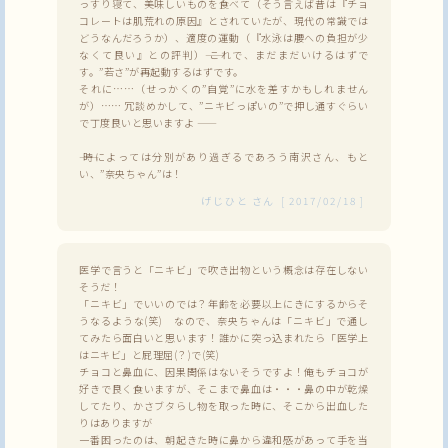
っすり寝て、美味しいものを食べて（そう言えば昔は『チョ
コレートは肌荒れの原因』とされていたが、現代の常識では
どうなんだろうか）、適度の運動（『水泳は腰への負担が少
なくて良い』との評判）―― これで、まだまだいけるはずで
す。”若さ”が再起動するはずです。
それに……（せっかくの”自覚”に水を差すかもしれません
が）…… 冗談めかして、”ニキビっぽいの”で押し通すぐらい
で丁度良いと思いますよ ――
―― 時によっては分別があり過ぎるであろう南沢さん、もと
い、”奈央ちゃん”は！
げじひと
さん
[
2017/02/18
]
医学で言うと「ニキビ」で吹き出物という概念は存在しない
そうだ！
「ニキビ」でいいのでは？年齢を必要以上にきにするからそ
うなるような(笑) なので、奈央ちゃんは「ニキビ」で通し
てみたら面白いと思います！誰かに突っ込まれたら「医学上
はニキビ」と屁理屈(？)で(笑)
チョコと鼻血に、因果関係はないそうですよ！俺もチョコが
好きで良く食いますが、そこまで鼻血は・・・鼻の中が乾燥
してたり、かさブタらし物を取った時に、そこから出血した
りはありますが
一番困ったのは、朝起きた時に鼻から違和感があって手を当