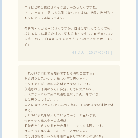
ニキビと吹出物にはそんな違いがあったんですね。
でも、出来ているものは同じなんですよね。結局、吹出物で
もクレアラシル塗ってます。
奈央ちゃんから南沢さんですか。自分は変わってなくても、
加齢とともに周りの対応も変わりますからね。自覚出来ない
人多いので、自覚出来てる奈央ちゃんは立派だと思います
よ。
M2
さん
[
2017/02/19
]
「見かけが同じでも加齢で変わる事を自覚する」
その通りと思いつつ、難しい事と思います。
ジジイですが、年齢は経験できないものです。
保護される子供のうちに自分らしさに気づいて、
大人になったら年齢や境遇を意識した処世をすべき。
とは思うのですが。。。
大人になった奈央ちゃんは今の年齢にしか出来ない演技で魅
せる、
より深い表現を模索しているのかな、と思います。
奈央ちゃん達スターの成長は、
同時代を生きている自分自身ともリンクする歴史です。
付いて行く事を楽しみにしたいと思います。
でも引き続き、いつも健康に留意していてくださいね。