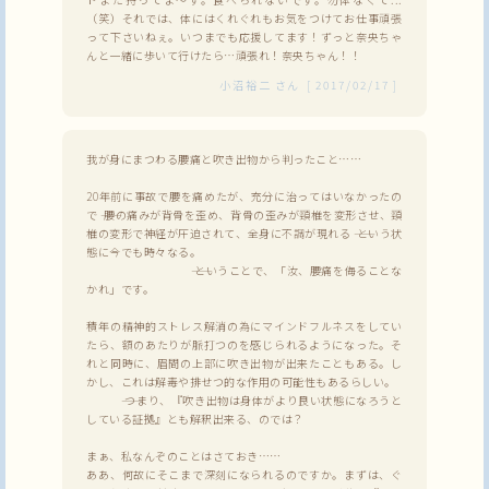
（笑）それでは、体にはくれぐれもお気をつけてお仕事頑張
って下さいねぇ。いつまでも応援してます！ずっと奈央ちゃ
んと一緒に歩いて行けたら…頑張れ！奈央ちゃん！！
小沼裕二
さん
[
2017/02/17
]
我が身にまつわる腰痛と吹き出物から判ったこと……
20年前に事故で腰を痛めたが、充分に治ってはいなかったの
で ―― 腰の痛みが背骨を歪め、背骨の歪みが頸椎を変形させ、頸
椎の変形で神経が圧迫されて、全身に不調が現れる ―― という状
態に今でも時々なる。
―― ということで、「汝、腰痛を侮ることな
かれ」です。
積年の精神的ストレス解消の為にマインドフルネスをしてい
たら、額のあたりが脈打つのを感じられるようになった。そ
れと同時に、眉間の上部に吹き出物が出来たこともある。し
かし、これは解毒や排せつ的な作用の可能性もあるらしい。
―― つまり、『吹き出物は身体がより良い状態になろうと
している証拠』とも解釈出来る、のでは？
まぁ、私なんぞのことはさておき……
ああ、何故にそこまで深刻になられるのですか。まずは、ぐ