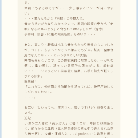
る。
体調にもよるのですが・・・少し離すとピントが合いやす
い。
・・・果たせるかな「老眼」の仲間入り。
昔から視力がかなりよかったので、周囲の眼鏡の衆から「老
眼になるの早いぞう」と脅されてはいましたが（溜息）
手許用、読書・PC用の眼鏡新調。ものいり・・・
あと、肩こり・腰痛は小生も昔からかなり悪性のものでした
が、今日日、ちょっとやそっと揉んでもダメ。鍼灸・整体併
用でなんとか・・・というややこしい状態。
時間も金もないので、この際徹底的に放置したら、体が軋む
感じ、重い感じ、凝っている場所の筋肉がつる、挙句痛
い・・・コリのひどい右肩放置の結果、右手の指先が軽くし
びれる始末。
医者曰く
「これだけ、僧帽筋から胸筋から凝ってれば、神経圧迫して
しびれますわな」。
・・・。
お互い（といっても、南沢さん、若いですけど）頑張りまし
ょう。
追記
小生が二人称に「南沢さん」と書くのは、年齢とは関係な
く、前々からの風格（三人兄弟姉妹の真ん中で鍛えられた落
ち着き感）、女優・演劇人としてのprofessionに敬意を示し