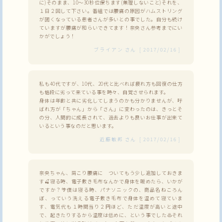
に)そのまま、10～30秒位保ちます(無理しないこと)それを、
１日２回して下さい。番組では腰痛の原因がハムストリング
が固くなっている患者さんが多いとの事でした。自分も続け
ていますが腰痛が和らいできてます！奈央さん参考までにい
かがでしょう！
ブライアン
さん
[
2017/02/16
]
私も40代ですが、10代、20代と比べれば疲れ方も回復の仕方
も格段に劣って来ている事を時々、自覚させられます。
身体は年齢と共に劣化してしまうのかも分かりませんが、呼
ばれ方が「ちゃん」から「さん」に変わったのは、きっとそ
の分、人間的に成長されて、過去よりも良いお仕事が出来て
いるという事なのだと思います。
近藤敏邦
さん
[
2017/02/16
]
奈央ちゃん、肩こり腰痛に ついてもう少し追加しておきま
す🍒寝る時、電子敷き毛布なんかで身体を暖めたら、いかが
ですか？🌴僕は寝る時、パナソニックの、商品名ねころん
ぼ、っていう洗える電子敷き毛布で身体を温めて寝ていま
す、電気代も１時間当り２円ほど、ただ温度が高いと途中
で、起きたりするから温度は低めに、という事でした♨それ