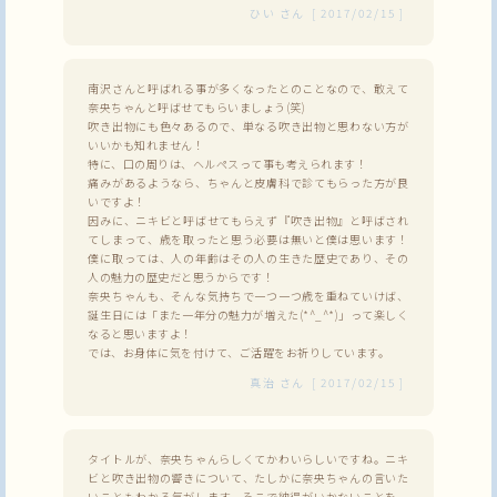
ひい
さん
[
2017/02/15
]
南沢さんと呼ばれる事が多くなったとのことなので、敢えて
奈央ちゃんと呼ばせてもらいましょう(笑)
吹き出物にも色々あるので、単なる吹き出物と思わない方が
いいかも知れません！
特に、口の周りは、ヘルペスって事も考えられます！
痛みがあるようなら、ちゃんと皮膚科で診てもらった方が良
いですよ！
因みに、ニキビと呼ばせてもらえず『吹き出物』と呼ばされ
てしまって、歳を取ったと思う必要は無いと僕は思います！
僕に取っては、人の年齢はその人の生きた歴史であり、その
人の魅力の歴史だと思うからです！
奈央ちゃんも、そんな気持ちで一つ一つ歳を重ねていけば、
誕生日には「また一年分の魅力が増えた(*^_^*)」って楽しく
なると思いますよ！
では、お身体に気を付けて、ご活躍をお祈りしています。
真治
さん
[
2017/02/15
]
タイトルが、奈央ちゃんらしくてかわいらしいですね。ニキ
ビと吹き出物の響きについて、たしかに奈央ちゃんの言いた
いこともわかる気がします。そこで納得がいかないことを、