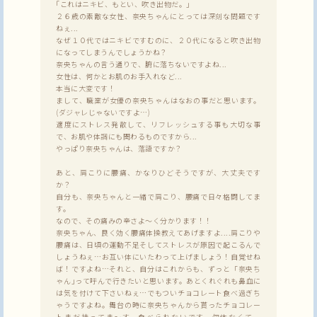
｢これはニキビ、もとい、吹き出物だ。｣
２６歳の素敵な女性、奈央ちゃんにとっては深刻な問題です
ねぇ...
なぜ１０代ではニキビですむのに、２０代になると吹き出物
になってしまうんでしょうかね？
奈央ちゃんの言う通りで、腑に落ちないですよね...
女性は、何かとお肌のお手入れなど...
本当に大変です！
まして、職業が女優の奈央ちゃんはなおの事だと思います。
(ダジャレじゃないですよ…)
適度にストレス発散して、リフレッシュする事も大切な事
で、お肌や体調にも関わるものですから...
やっぱり奈央ちゃんは、落語ですか？
あと、肩こりに腰痛、かなりひどそうですが、大丈夫です
か？
自分も、奈央ちゃんと一緒で肩こり、腰痛で日々格闘してま
す。
なので、その痛みの辛さよ〜く分かります！！
奈央ちゃん、良く効く腰痛体操教えてあげますよ....肩こりや
腰痛は、日頃の運動不足そしてストレスが原因で起こるんで
しょうねぇ…お互い体にいたわって上げましょう！自覚せね
ば！ですよね…それと、自分はこれからも、ずっと「奈央ち
ゃん｣って呼んで行きたいと思います。あとくれぐれも鼻血に
は気を付けて下さいねぇ…でもついチョコレート食べ過ぎち
ゃうですよね。舞台の時に奈央ちゃんから貰ったチョコレー
トまだ持ってま〜す。食べられないです。勿体なくて...