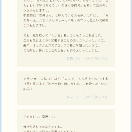
ずっと「ちゃん」付けでいたいのもわからなくないし「さ
ん」付けで呼ばれることへの違和感的何かもあって当然のよ
うな気もしますし。
中間的に「奈央さん」と呼んでいる人も多いはずだし、「南
沢ちゃん」だとベタなギョーカイモノのマンガ見たいで微妙
な気もしますし。
でも、歳を取って「わかる」良いこともきっとあるはず。
自分も最近ようやく読書することの楽しさわかったように。
去年、オカダさん見てプロレスの良さを知ったように。
また新しい良いこととの出会いもあるんじゃないかと。
直樹
さん
[
2017/02/15
]
アラフォーの私はもはや「ニキビ」とは言えないですね
（笑）疲れると「吹き出物」出来ますね、ご自愛ください(｡･
д･｡)ﾉｼ
ねこ
さん
[
2017/02/15
]
初めまして、南沢さん。
分析が終わったようですね。
大奥～誕生で初めて南沢さんを知って