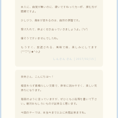
本人に、自覚が無いのに、硬いですねって力一杯、揉む方が
問題ですよ。
少しづつ、身体が変わるのは、自然の摂理です。
受け入れて、仲よく付き合っていきましょうよ。(^o^)
偉そうですいませんでしたね。
もうすぐ、放送される、美味で候、楽しみにしてます
(*^▽^)/★*☆♪
しんさん
さん
[
2017/02/15
]
奈央さん、こんにちは〜！
相変わらず素晴らしい文章で、非常に読みやすく、楽しい気
持ちになります。
毎回のように言っていますが、ぜひとも小説等を書いて下さ
い。絶対おもしろいものが出来ると思います。
今回のテーマは、本当今まで以上に共感出来ますね。