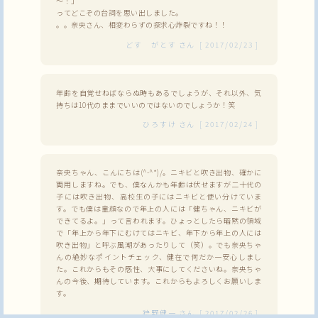
～！」
ってどこぞの台詞を思い出しました。
。。奈央さん、相変わらずの探求心炸裂ですね！！
どす がとす
さん
[
2017/02/23
]
年齢を自覚せねばならぬ時もあるでしょうが、それ以外、気
持ちは10代のままでいいのではないのでしょうか！笑
ひろすけ
さん
[
2017/02/24
]
奈央ちゃん、こんにちは(^-^*)/。ニキビと吹き出物、確かに
両用しますね。でも、僕なんかも年齢は伏せますが二十代の
子には吹き出物、高校生の子にはニキビと使い分けていま
す。でも僕は童顔なので年上の人には「健ちゃん、ニキビが
できてるよ。」って言われます。ひょっとしたら暗黙の領域
で「年上から年下にむけてはニキビ、年下から年上の人には
吹き出物」と呼ぶ風潮があったりして（笑）。でも奈央ちゃ
んの絶妙なポイントチェック、健在で何だか一安心しまし
た。これからもその感性、大事にしてくださいね。奈央ちゃ
んの今後、期待しています。これからもよろしくお願いしま
す。
狩野健一
さん
[
2017/02/26
]