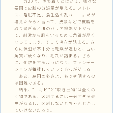
一方20代、落ち着くとはいえ、様々な
要因で皮脂の分泌量が増える。ストレ
ス、睡眠不足、食生活の乱れ……。だが
増えたからと言って、洗顔などで皮脂を
取り過ぎると肌のバリア機能が下がっ
て、刺激から肌を守るために角質が厚く
なってしまう。そして毛穴が詰まる。さ
らに保湿が不十分で乾燥が進むと、古い
角質が硬くなり、毛穴が詰まる。さら
に、化粧をするようになり、ファンデー
ションが蓄積していって毛穴が詰まる。
ああ、原因の多さよ、もう究明するの
は困難である。
結果、“ニキビ”と“吹き出物”は全くの
別物である。区別するには十分すぎる理
由があるし、区別しないとちゃんと治し
ていけないだろう。