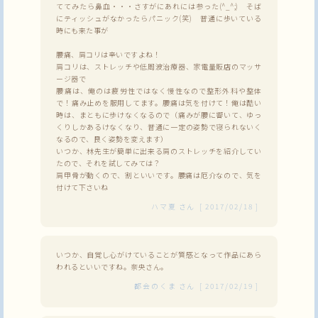
ててみたら鼻血・・・さすがにあれには参った(^_^;) そば
にティッシュがなかったらパニック(笑) 普通に歩いている
時にも来た事が
腰痛、肩コリは辛いですよね！
肩コリは、ストレッチや低周波治療器、家電量販店のマッサ
ージ器で
腰痛は、俺のは疲労性ではなく慢性なので整形外科や整体
で！痛み止めを服用してます。腰痛は気を付けて！俺は酷い
時は、まともに歩けなくなるので（痛みが腰に響いて、ゆっ
くりしかあるけなくなり、普通に一定の姿勢で寝られないく
なるので、良く姿勢を変えます）
いつか、林先生が簡単に出来る肩のストレッチを紹介してい
たので、それを試してみては？
肩甲骨が動くので、割といいです。腰痛は厄介なので、気を
付けて下さいね
ハマ夏
さん
[
2017/02/18
]
いつか、自覚し心がけていることが質感となって作品にあら
われるといいですね。奈央さん。
都会のくま
さん
[
2017/02/19
]