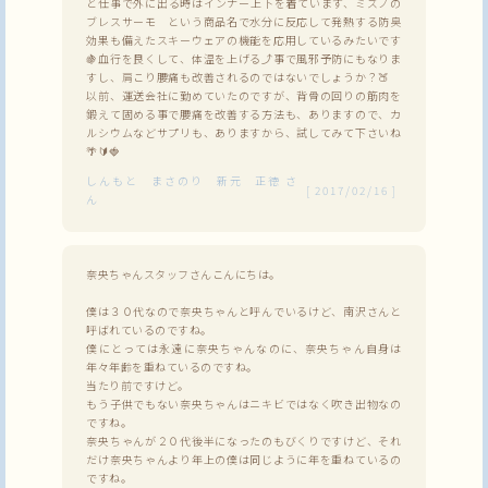
と仕事で外に出る時はインナー上下を着ています、ミズノの
ブレスサーモ という商品名で水分に反応して発熱する防臭
効果も備えたスキーウェアの機能を応用しているみたいです
🍇血行を良くして、体温を上げる⤴事で風邪予防にもなりま
すし、肩こり腰痛も改善されるのではないでしょうか？🍑
以前、運送会社に勤めていたのですが、背骨の回りの筋肉を
鍛えて固める事で腰痛を改善する方法も、ありますので、カ
ルシウムなどサプリも、ありますから、試してみて下さいね
🌴🔰🍓
しんもと まさのり 新元 正徳
さ
[
2017/02/16
]
ん
奈央ちゃんスタッフさんこんにちは。
僕は３０代なので奈央ちゃんと呼んでいるけど、南沢さんと
呼ばれているのですね。
僕にとっては永遠に奈央ちゃんなのに、奈央ちゃん自身は
年々年齢を重ねているのですね。
当たり前ですけど。
もう子供でもない奈央ちゃんはニキビではなく吹き出物なの
ですね。
奈央ちゃんが２０代後半になったのもびくりですけど、それ
だけ奈央ちゃんより年上の僕は同じように年を重ねているの
ですね。