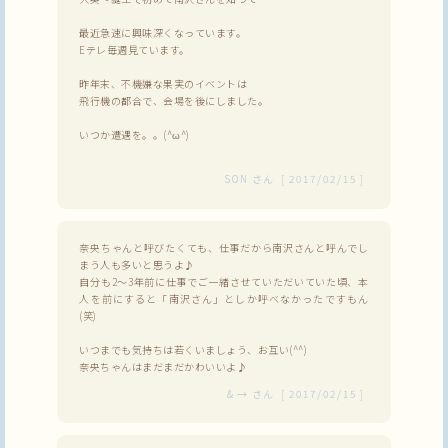
最近急速に興味深くなっています。
Eテレ毎週見ています。
昨年末、不機嫌な果実のイベントは
飛行機の都合で、会場を後にしました。
いつか遭遇を。。(^ω^)
SON
さん
[
2017/02/15
]
奈央ちゃんと呼びたくても、仕事だから南沢さんと呼んでし
まう人も多いと思うよ♪
自分も2～3年前に仕事でご一緒させていただいていた頃、本
人を前にすると「南沢さん」としか呼べなかったですもん
(笑)
いつまでも気持ちは若くいましょう、お互い(^^)
奈央ちゃんはまだまだかわいいよ♪
＆→
さん
[
2017/02/15
]