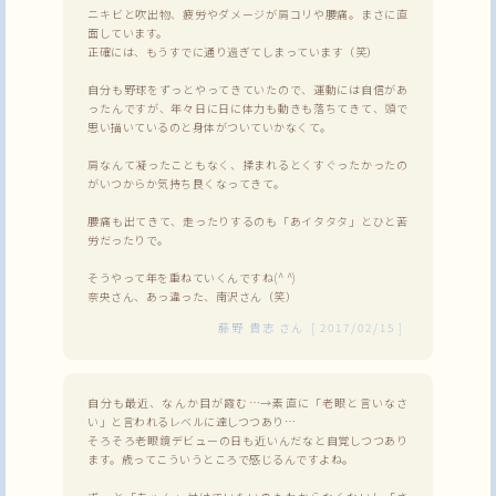
ニキビと吹出物、疲労やダメージが肩コリや腰痛。まさに直
面しています。
正確には、もうすでに通り過ぎてしまっています（笑）
自分も野球をずっとやってきていたので、運動には自信があ
ったんですが、年々日に日に体力も動きも落ちてきて、頭で
思い描いているのと身体がついていかなくて。
肩なんて凝ったこともなく、揉まれるとくすぐったかったの
がいつからか気持ち良くなってきて。
腰痛も出てきて、走ったりするのも「あイタタタ」とひと苦
労だったりで。
そうやって年を重ねていくんですね(^ ^)
奈央さん、あっ違った、南沢さん（笑）
藤野 貴志
さん
[
2017/02/15
]
自分も最近、なんか目が霞む…→素直に「老眼と言いなさ
い」と言われるレベルに達しつつあり…
そろそろ老眼鏡デビューの日も近いんだなと自覚しつつあり
ます。歳ってこういうところで感じるんですよね。