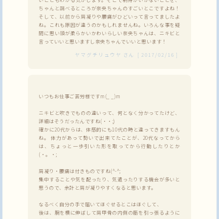
ちゃんと調べるところが奈央ちゃんのすごいとこですよね！
そして、以前から肩凝りや腰痛がひどいって言ってましたよ
ね。これも原因が違うのかもしれませんね。いろんな事を疑
問に思い頭が柔らかいかわいらしい奈央ちゃんは、ニキビと
言っていいと思いますし奈央ちゃんでいいと思います！
ヤマグチリュウヤ
さん
[
2017/02/16
]
いつもお仕事ご苦労様ですm(_ _)m
ニキビと吹きでものの違いって、何となく分かってたけど、
詳細はそうだったんですね(・・;)
確かに20代からは、体感的にも10代の時と違ってきますもん
ね。 体力があって勢いで出来てたことが、20代なってから
は、ちょっと一歩引いた形を取ってから行動したりとか
(・。・;
肩凝り・腰痛は付きものですね(^-^;
集中することや気を配ったり、気遣ったりする機会が多いと
思うので、余計と肩が凝りやすくなると思います。
なるべく自分の手で届いてほぐせるとこはほぐして、
後は、腕を横に伸ばして肩甲骨の内側の筋を引っ張るように