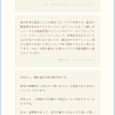
どす がとす♪
さん
[
2015/12/15
]
僕は牧場も経営している馬主です。アラマ牧場です。最初の
殿堂馬の名前はアラマヨッコイショでした。G1を１２勝しま
した。今では凱旋門賞からアメリカのブリーダーズカップタ
ーフ・クラシックとジャパンカップ、有馬記念を総ざらいす
るのが当たり前になりましたが、最初はチヨダクレーム１頭
から始めて本当に大変でした。今年で馬主人生１６２年にな
ります。今は、仕事の都合でお馬さんだらけの動物園から遠
ざかっています。
市民
さん
[
2015/12/15
]
奈央さん、関係者各位様お疲れ様です。
師走の時期何かと多忙かと思いますが、お陰様で私の会社も
ﾊﾞﾀﾊﾞﾀしております。
奈央さん、ご両親の元を離れて現在お一人で住まわれている
のですね。
私は、諸事情があって、地元を離れられないので凄いと思い