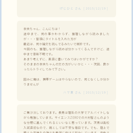
げじひと
さん
[
2015/12/19
]
奈央ちゃん、こんにちは！
途中まで、何の事かわからず、推理しながら読みました
が・・・冒頭にタイトルを入れた方が
最近は、何か論文を読んでるみたいで微妙です。
今回のも、推理しながら読めば分かってくるんですけど、途
中まで意味不明です。
あまり考えずに、素直に書いてみてはいかがですか？
そのままの奈央ちゃんの文の方がいいかと・・・次回、良か
ったらトライしてみて下さい。
因みに俺は、携帯ゲームはやらないので、何となくしか分か
りませんが
ハマ夏
さん
[
2015/12/19
]
ご無沙汰しております。長男は理系の大学でアルバイトしな
がら勉強しています。サイエンスZEROでの大村智さんのよう
な分野に進んでくれるといいなと思っています。次男は高校
入試直前なので、親としては不安な毎日です。でも、陸上で
鍛えた気持ちの強さを勉学に向けて努力しています。奈央さ