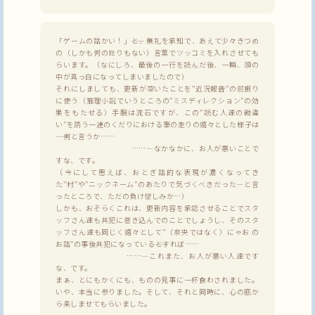
「ゲームの話かい！」――と、無礼を承知で、あえて少々きつめ
の（しかも何の捻りもない）言葉でツッコミを入れさせても
らいます。（なにしろ、最後の一行を読んだ後、一瞬、頭の
中が真っ白になってしまいましたので）
それにしましても、更新が空いたことを”近況報告”の前振り
に使う（推理小説でいうところの”ミスディレクション”の効
果をもたせる）手腕は流石ですが、この”読む人達の勘違
い”を誘う一連のくだりにおける筆の走りの嬉々とした様子は
―― 何と言うか……
……―なかなかに、お人が悪いことで
すな、です。
（今にして思えば、おとぎ話的な表現が濃くなってき
た”村”や”ニックネーム”のあたりで気づくべきだった―と言
ったところで、ただの負け惜しみか…）
しかも、おそらくこれは、更新内容を承認させることでスタ
ッフさん達も共犯に巻き込んでのことでしょうし、そのスタ
ッフさん達も同じく嬉々として”（奈央ではなく）にゃお の
お話”の事後共犯になっている――とすれば……
……―これまた、お人が悪い人達です
な、です。
まぁ、とにもかくにも、ものの見事に一杯食わされました。
いや、本当に参りました。そして、それと同時に、心の底か
ら楽しませてもらいました。