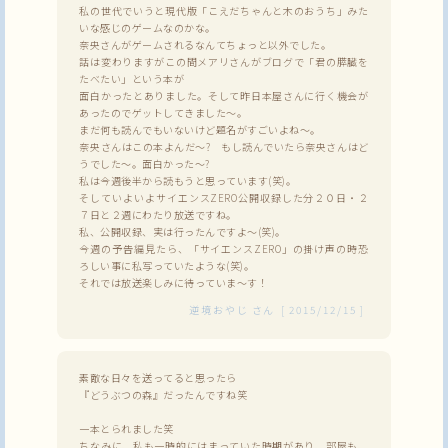
私の世代でいうと現代版「こえだちゃんと木のおうち」みた
いな感じのゲームなのかな。
奈央さんがゲームされるなんてちょっと以外でした。
話は変わりますがこの間メアリさんがブログで「君の膵臓を
たべたい」という本が
面白かったとありました。そして昨日本屋さんに行く機会が
あったのでゲットしてきました～。
まだ何も読んでもいないけど題名がすごいよね～。
奈央さんはこの本よんだ～? もし読んでいたら奈央さんはど
うでした～。面白かった～?
私は今週後半から読もうと思っています(笑)。
そしていよいよサイエンスZERO公開収録した分２０日・２
７日と２週にわたり放送ですね。
私、公開収録、実は行ったんですよ～(笑)。
今週の予告編見たら、「サイエンスZERO」の掛け声の時恐
ろしい事に私写っていたような(笑)。
それでは放送楽しみに待っていま～す！
逆境おやじ
さん
[
2015/12/15
]
素敵な日々を送ってると思ったら
『どうぶつの森』だったんですね笑
一本とられました笑
ちなみに、私も一時的にはまっていた時期があり、部屋も、