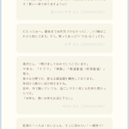
す！良い一年でありますように‼︎
泳ぐたいやき
さん
[
2016/01/02
]
ビビったぁ～。最後まで全然気づかなかった(；-_-)=3俺はこ
れから旅にでます。そう。買ってあった｢ﾄﾞﾗｸｴﾋｰﾛｰｽﾞ｣です。
ヒデ
さん
[
2016/01/02
]
南沢さん、「明けましておめでとうございます」
今年も、「ドラマ」「映画」「報道番組（教育番組）」
等々、
様々な分野での、更なる御活躍を期待しております。
年初から暖かい日が続きますね。
日中、外で動いていても、過ごしやすく何とも気持ち良かっ
たです。
「本年も、良いお年をお迎え下さい」
masa
さん
[
2016/01/04
]
危険だ！一人は！おいさんも、そこに住みたい！一報待つ！