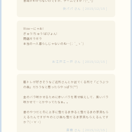
意味がわからないのですが、ゲームですか？(^_^;)
快パパ
さん
[
2015/12/15
]
Wowーにゃお!
ぎゅう!ちゅう!ばびょん!
閉店ガラガラ
本当の一人暮らしじゃないのね…(；´_ゝ`)
お江戸江ー戸
さん
[
2015/12/15
]
筋トレが好きそうなご近所さんとか出てくる所で「どうぶつ
の森」だろうなと思ったらやっぱり(^^)
金のバラ咲かせるために赤いバラを寄せ植えして、黒いバラ
咲かせて…とかやってたなぁ。。
昔のやつだと冬に上手に雪だるま作ると雪だるまの家具もら
えるたんですが今のとび森も雪だるま家具もらえるんです
か？(・∀・)
直樹
さん
[
2015/12/15
]