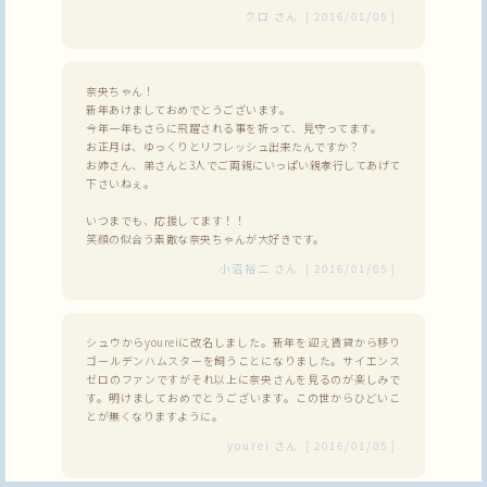
クロ
さん
[
2016/01/05
]
奈央ちゃん！
新年あけましておめでとうございます。
今年一年もさらに飛躍される事を祈って、見守ってます。
お正月は、ゆっくりとリフレッシュ出来たんですか？
お姉さん、弟さんと3人でご両親にいっぱい親孝行してあげて
下さいねぇ。
いつまでも、応援してます！！
笑顔の似合う素敵な奈央ちゃんが大好きです。
小沼裕二
さん
[
2016/01/05
]
シュウからyoureiに改名しました。新年を迎え賃貸から移り
ゴールデンハムスターを飼うことになりました。サイエンス
ゼロのファンですがそれ以上に奈央さんを見るのが楽しみで
す。明けましておめでとうございます。この世からひどいこ
とが無くなりますように。
yourei
さん
[
2016/01/05
]