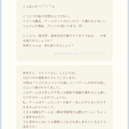
こんばんわ〜(￣▽￣)♪
どうぶつの森 の住民なんですねー。
ワタシも最近、ゲームやってみたいので、今週のめざましじ
ゃんけんの景品、プレステ4狙ってます。笑！
ところで、南沢家、毎年恒例行事のカラオケ大会は、、今年
は揃うのでしょうか？
奈央ちゃんは、何を歌うのでしょう？
goonie426
さん
[
2015/12/16
]
奈央さん、スタッフさん。こんにちは。
NAO'S WAY更新ありがとうございます。
今回は「とびだせ どうぶつの森」というゲームの中のお話し
だという事がわかりました。
このゲームは上手とか下手とか回数や経験を重ねると上達し
たりするゲームなのでしょうか。
私、ゲームはゲームセンターの音ゲー系しかやらないのです
みませんわからなくて。
その上複雑なゲームは（事前学習等が必要なゲーム）ちょっ
と苦手なもので。
でも奈央さんはいとも簡単にこなされ楽しまれているようで
流石です！