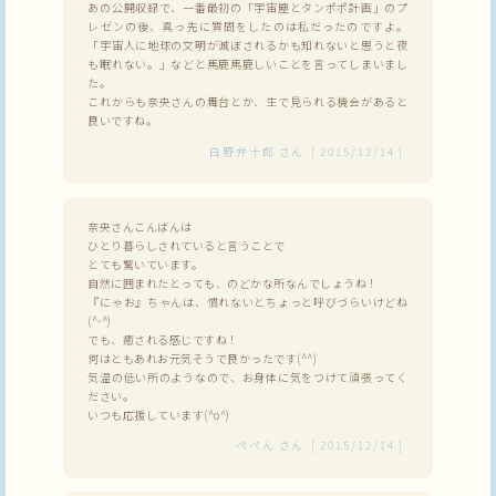
あの公開収録で、一番最初の「宇宙塵とタンポポ計画」のプ
レゼンの後、真っ先に質問をしたのは私だったのですよ。
「宇宙人に地球の文明が滅ぼされるかも知れないと思うと夜
も眠れない。」などと馬鹿馬鹿しいことを言ってしまいまし
た。
これからも奈央さんの舞台とか、生で見られる機会があると
良いですね。
白野弁十郎
さん
[
2015/12/14
]
奈央さんこんばんは
ひとり暮らしされていると言うことで
とても驚いています。
自然に囲まれたとっても、のどかな所なんでしょうね！
『にゃお』ちゃんは、慣れないとちょっと呼びづらいけどね
(^-^)
でも、癒される感じですね！
何はともあれお元気そうで良かったです(^^)
気温の低い所のようなので、お身体に気をつけて頑張ってく
ださい。
いつも応援しています(^o^)
ぺぺん
さん
[
2015/12/14
]