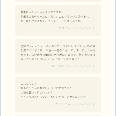
奈央ちゃんゲームもやるのですね。
多趣味の奈央ちゃんは、楽しいことも多いいと思います。
お仕事だけではなく、プライベートも楽しんでね。
太陽
さん
[
2015/12/16
]
nyaoさん、こんにちは。お元気そうでなによりです。私は森
を出てだいぶたち、毛色が一層赤くなってしまいましたが元
気です。私の同族は全国の便利屋にいるので、気が向いたら
探してみてください。そう。red bear を探せ！
都会の熊
さん
[
2015/12/16
]
こんにちは！
本当に引き込まれていくほどの文章です！
小説を書いて欲しいです！
どうぶつの森やってみてもいいかなーと思いました笑
ターゲット
さん
[
2015/12/16
]