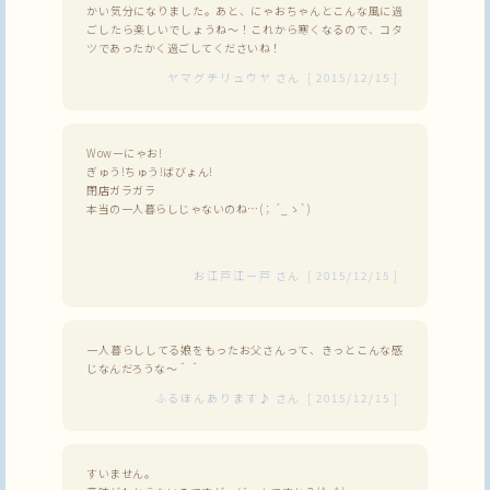
かい気分になりました。あと、にゃおちゃんとこんな風に過
ごしたら楽しいでしょうね～！これから寒くなるので、コタ
ツであったかく過ごしてくださいね！
ヤマグチリュウヤ
さん
[
2015/12/15
]
Wowーにゃお!
ぎゅう!ちゅう!ばびょん!
閉店ガラガラ
本当の一人暮らしじゃないのね…(；´_ゝ`)
お江戸江ー戸
さん
[
2015/12/15
]
一人暮らししてる娘をもったお父さんって、きっとこんな感
じなんだろうな～＾＾
ふるほんあります♪
さん
[
2015/12/15
]
すいません。