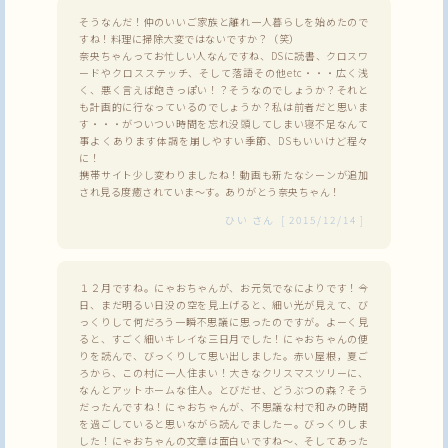
そうなんだ！仲のいいご家族と離れ一人暮らしを始めたので
すね！料理に掃除大変ではないですか？（笑）
奈央ちゃんってお忙しい人なんですね、DSに読書、クロスワ
ードやクロスステッチ、そして落語その他etc・・・広く浅
く、悪く言えば飽きっぽい！？そうなのでしょうか？それと
も計画的に行なっているのでしょうか？私は前者だと思いま
す・・・がついつい時間を忘れ没頭してしまい寝不足なんて
事よくあります体調を崩しやすい季節、DSもいいけど程々
に！
携帯サイト少し変わりましたね！動画も新たなシーンが追加
され見る度癒されていま～す。ありがとう奈央ちゃん！
ひい
さん
[
2015/12/14
]
１２月ですね。にゃおちゃんが、お元気でなによりです！今
日、まだ明るい日没の空を見上げると、細い光が見えて、び
っくりして何だろう一瞬不思議に思ったのですが。よーく見
ると、すごく細いキレイな三日月でした！にゃおちゃんの便
りを読んで、びっくりして思い出しました。赤い屋根，夏ご
ろから、この村に一人住まい！大きなクリスマスツリーに、
なんとアットホームな住人。とびだせ、どうぶつの森？そう
だったんですね！にゃおちゃんが、不思議な村で和みの時間
を過ごしていると思いながら読んでましたー。びっくりしま
した！にゃおちゃんの文章は面白いですね～、そしてあった