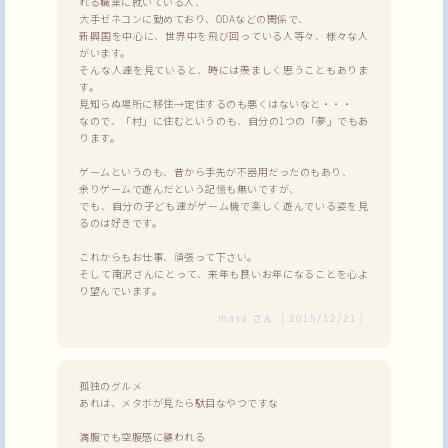
れる職業に就いている人、
大手ゼネコンに勤めており、ODAなどの関係で、
新興国を中心に、世界中を飛び回っている人等々、様々な人
がいます。
そんな人達を見ていると、時には羨ましく思うこともありま
す。
見知らぬ場所に移住→定住するのも悪くはないなと・・・
なので、「村」に住むというのも、自分の1つの「夢」でもあ
ります。
ゲームというのも、昔から手先が不器用だったのもあり、
余りゲームで遊んだという記憶も無いですが、
でも、自分の子ども達がゲーム機で楽しく遊んでいる姿を見
るのは好きです。
これからもお仕事、頑張って下さい。
そして南沢さんにとって、来年も良いお年になることを心よ
り望んでいます。
masa
さん
[
2015/12/21
]
孤独のグルメ
あれは、メタボが見たら駄目なやつですな
満腹でも空腹感に襲われる