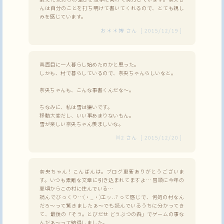
んは自分のことを打ち明けて書いてくれるので、とても親し
みを感じています。
お＊＊博
さん
[
2015/12/19
]
真面目に一人暮らし始めたのかと思った。
しかも、村で暮らしているので、奈央ちゃんらしいなと。
奈央ちゃんも、こんな事書くんだな～。
ちなみに、私は雪は嫌いです。
移動大変だし、いい事あまりないもん。
雪が楽しい奈央ちゃん羨ましいな。
M2
さん
[
2015/12/20
]
奈央ちゃん！こんばんは。ブログ更新ありがとうございま
す。いつも素敵な文章に引き込まれてますよ… 冒頭に今年の
夏頃からこの村に住んでいる…
読んでびっくり…(・_・)エッ..? って感じで、何処の村なん
だろ～って驚きましたぁ～でも読んでいるうちに分かってき
て、最後の「そう。とびだせ どうぶつの森」でゲームの事な
んだぁ～って納得しました。