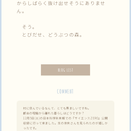
からしばらく抜け出せそうにありませ
ん。
そう。
とびだせ、どうぶつの森。
BLOG LIST
COMMENT
村に住んでいるなんて、とても羨ましいですね。
都会の喧騒から離れた暮らしはどうですか？
12月5日(土)の日本科学未来館での『サイエンスZERO』公開
収録に行って来ました。生の奈央さんを見られたのが嬉しか
ったです。