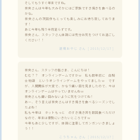
そしてもうすぐ年末ですね。
奈央さんは今年も大みそかにはご家族ですき焼きを食べるの
かな。
奈央さんの次回作もとっても楽しみにお待ち致しておりま
す！
あと今年も残り半月足らずです。
奈央さん、スタッフさん体調には充分お気をつけてお過ごし
ください！！
逆境おやじ
さん
[
2015/12/17
]
奈央さん、スタッフの皆さま、こんにちは！
むむ？？ オンラインゲームですかｗ 私も数年前に 白騎
士物語 というオンラインゲームをやってましたｗ です
が、人間関係が大変で、かなり痛い目を見ましたので、今は
オンラインゲームはやっていませんねｗ
奈央さんも痛い目みないように気をつけてね！
あー、そう言えば奈央さんはすき焼きを食べるシーズンでし
たよね！
私も今年は ホットもっと のすき焼き丼を数回食べただけ
なので、年末は豪勢にいきたいところですｗ
今年もあと少しですが、体調に注意してガンガンいきましょ
う！！
こうちゃん
さん
[
2015/12/17
]