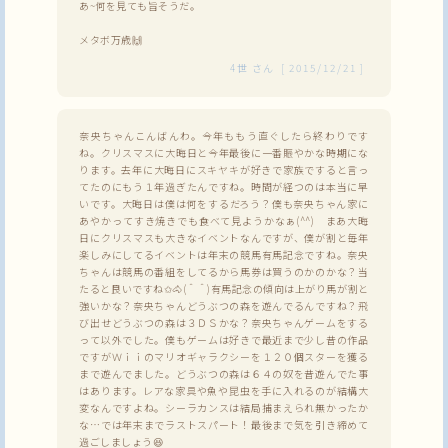
あ~何を見ても旨そうだ。
メタボ万歳🙌
4世
さん
[
2015/12/21
]
奈央ちゃんこんばんわ。今年ももう直ぐしたら終わりです
ね。クリスマスに大晦日と今年最後に一番賑やかな時期にな
ります。去年に大晦日にスキヤキが好きで家族ですると言っ
てたのにもう１年過ぎたんですね。時間が経つのは本当に早
いです。大晦日は僕は何をするだろう？僕も奈央ちゃん家に
あやかってすき焼きでも食べて見ようかなぁ(^^) まあ大晦
日にクリスマスも大きなイベントなんですが、僕が割と毎年
楽しみにしてるイベントは年末の競馬有馬記念ですね。奈央
ちゃんは競馬の番組をしてるから馬券は買うのかのかな？当
たると良いですね✩🐴(＾＾)有馬記念の傾向は上がり馬が割と
強いかな？奈央ちゃんどうぶつの森を遊んでるんですね？飛
び出せどうぶつの森は３ＤＳかな？奈央ちゃんゲームをする
って以外でした。僕もゲームは好きで最近まで少し昔の作品
ですがＷｉｉのマリオギャラクシーを１２０個スターを獲る
まで遊んでました。どうぶつの森は６４の奴を昔遊んでた事
はあります。レアな家具や魚や昆虫を手に入れるのが結構大
変なんですよね。シーラカンスは結局捕まえられ無かったか
な…では年末までラストスパート！最後まで気を引き締めて
過ごしましょう😆