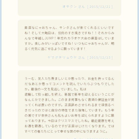
オサクン
さん
[
2015/12/21
]
素直なにゃおちゃん、サンタさんが来てくれるといいです
ね！そして大晦日は、恒例のすき焼きですね！！それからみ
んなで年越しJUMP！年忘れカラオケ大会の練習はしていま
すか。楽しみがいっぱいですね！いつもにゃおちゃんが、明
るく元気に過ごせるように願っています！
ヤマグチリュウヤ
さん
[
2015/12/23
]
うーむ、友人たち羨ましいとか思ったり、お金を持ってるん
だなあとか思ってコメントを読んでいたらぶつもりでした
か。最後の一文を見逃していました。私は
退職して引っ越しを終え、新居で新年を迎えるということが
なんとかできました。このまま何事もなく賃貸の保証金が戻
ってくれば良いのですが。正直辞めさせられるまで頑張るべ
きだったのではと自分の特性でまた後悔しています。もう年
の瀬ですが奈央さんも私もよいお年を迎えられますように願
っております。今日はクリスマスでしたね。最近健康を考え
お酒を節酒しているのですが正直はじけたくなります。では
すべての者たちにとって幸せな世の中になりますように。