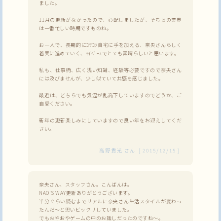
ました。
11月の更新がなかったので、心配しましたが、そちらの業界
は一番忙しい時期ですものね。
お一人で、長期的にｺﾂｺﾂ自宅に手を加える、奈央さんらしく
着実に進めていく、ﾏｲﾍﾟｰｽでとても素晴らしいと思います。
私も、仕事柄、広く浅い知識、経験等必要ですので奈央さん
には及びませんが、少し似ていて共感を感じました。
最近は、どちらでも気温が乱高下していますのでどうか、ご
自愛ください。
新年の更新楽しみにしていますので良い年をお迎えしてくだ
さい。
高野貴光
さん
[
2015/12/15
]
奈央さん、スタッフさん。こんばんは。
NAO'S WAY更新ありがとうございます。
半分ぐらい読むまでリアルに奈央さん生活スタイルが変わっ
たんだ～と思いビックリしていました。
でもおやおやゲームの中のお話しだったのですね～。