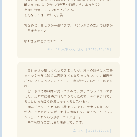
最大まで広げ、貯金も何千万～何億くらいあったりと
友達と通信してもお金をあげたり。
そんなことばっかりです笑
ちなみに、虫とりが一番好きで、『どうぶつの森』では夏が
一番好きです♪
なおさんはどうですかー？
おっとり父ちゃん
さん
[
2015/12/15
]
最近寒さが厳しくなってきましたが、お体の調子は大丈夫
ですか？今年も残り二週間ほどとなりましたね。つい最近年
が明けたと思ったのに・・・。一年が経つのは早いものです
ね。
どうぶつの森は妹が持ってたので、貸してもらいやってま
した。10年前に発売されたやつだったので、今発売されてい
るのとはまた違う作品になってると思います。
趣味がたくさんあるのは羨ましいです。今後もお忙しい日
が続くと思われますが、趣味を満喫して心身ともにリフレッ
シュし、これからも頑張ってください。
来年も益々のご活躍を期待しています。
涼
さん
[
2015/12/16
]