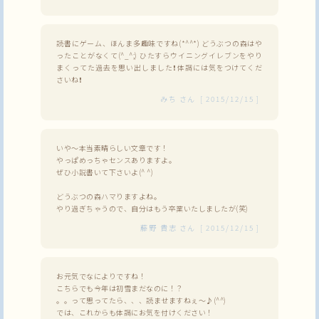
読書にゲーム、ほんま多趣味ですね(*^^*) どうぶつの森はや
ったことがなくて(^_^;) ひたすらウイニングイレブンをやり
まくってた過去を思い出しました❗ 体調には気をつけてくだ
さいね❗
みち
さん
[
2015/12/15
]
いや〜本当素晴らしい文章です！
やっぱめっちゃセンスありますよ。
ぜひ小説書いて下さいよ(^ ^)
どうぶつの森ハマりますよね。
やり過ぎちゃうので、自分はもう卒業いたしましたが(笑)
藤野 貴志
さん
[
2015/12/15
]
お元気でなによりですね！
こちらでも今年は初雪まだなのに！？
。。って思ってたら、、、読ませますねぇ～♪(^^)
では、これからも体調にお気を付けください！