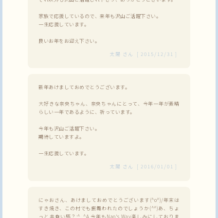
家族で応援しているので、来年も沢山ご活躍下さい。
一生応援しています。
良いお年をお迎え下さい。
太陽
さん
[
2015/12/31
]
新年あけましておめでとうございます。
大好きな奈央ちゃん、奈央ちゃんにとって、今年一年が素晴
らしい一年であるように、祈っています。
今年も沢山ご活躍下さい。
期待していますよ。
一生応援しています。
太陽
さん
[
2016/01/01
]
にゃおさん、あけましておめでとうございます(^o^)/年末は
すき焼き、この村でも振舞われたのでしょうか(^^)あ、ちょ
っと共食い感？;^_^A 今年もNao's Way楽しみにしておりま