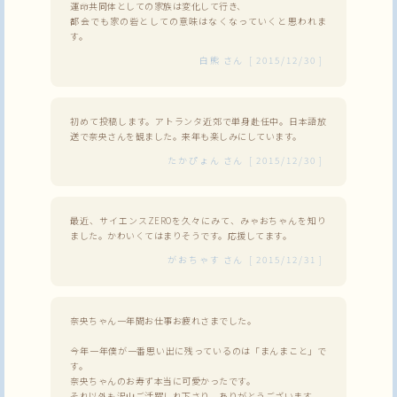
運命共同体としての家族は変化して行き、
都会でも家の砦としての意味はなくなっていくと思われま
す。
白熊
さん
[
2015/12/30
]
初めて投稿します。アトランタ近郊で単身赴任中。日本語放
送で奈央さんを観ました。来年も楽しみにしています。
たかぴょん
さん
[
2015/12/30
]
最近、サイエンスZEROを久々にみて、みゃおちゃんを知り
ました。かわいくてはまりそうです。応援してます。
がおちゃす
さん
[
2015/12/31
]
奈央ちゃん一年間お仕事お疲れさまでした。
今年一年僕が一番思い出に残っているのは「まんまこと」で
す。
奈央ちゃんのお寿ず本当に可愛かったです。
それ以外も沢山ご活躍しれ下さり、ありがとうございます。