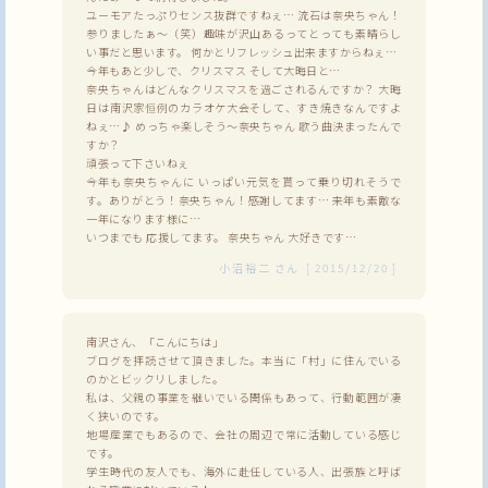
ユーモアたっぷりセンス抜群ですねぇ… 流石は奈央ちゃん！
参りましたぁ～（笑）趣味が沢山あるってとっても素晴らし
い事だと思います。 何かとリフレッシュ出来ますからねぇ…
今年もあと少しで、クリスマス そして大晦日と…
奈央ちゃんはどんなクリスマスを過ごされるんですか？ 大晦
日は南沢家恒例のカラオケ大会そして、すき焼きなんですよ
ねぇ…♪ めっちゃ楽しそう～奈央ちゃん 歌う曲決まったんで
すか？
頑張って下さいねぇ
今年も奈央ちゃんに いっぱい元気を貰って乗り切れそうで
す。ありがとう！奈央ちゃん！感謝してます… 来年も素敵な
一年になります様に…
いつまでも 応援してます。 奈央ちゃん 大好きです…
小沼裕二
さん
[
2015/12/20
]
南沢さん、「こんにちは」
ブログを拝読させて頂きました。本当に「村」に住んでいる
のかとビックリしました。
私は、父親の事業を継いでいる関係もあって、行動範囲が凄
く狭いのです。
地場産業でもあるので、会社の周辺で常に活動している感じ
です。
学生時代の友人でも、海外に赴任している人、出張族と呼ば