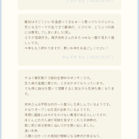
シュウ
さん
[
2015/12/24
]
最初はすごくいい生活送ってるなぁーと思ってたらだんだん
気になるワードが出てきて最後の、とびだせ、どうぶつの森
には爆笑してしまいました(笑)。
さすが落語好き。南沢奈央さんのおちゃめな一面が見れて嬉
しいです。
今年ももう終わりますが、良いお年をお過ごしください！
かんざき
さん
[
2015/12/27
]
チョイ悪気取りで疑似恋愛中のオジサンです。
恋人達の活躍に癒され、ときめかせてもらっています。
でも傍に自分を置いて想像すると我ながら気持ち悪くなりま
す。
奈央さんは平和な村の一人暮らしを楽しんでいるようです。
かなりオープンな交流が出来ているようです。
実際に田舎にはカギをかけない集落があるらしいですが、
ほとんどの大人達が笑顔を見せてくれた子供時代、
同じ家に帰る意味に悩んだのを思い出しました。
遠い未来、
人間とロボットの境目が曖昧になる時代が来るなら、