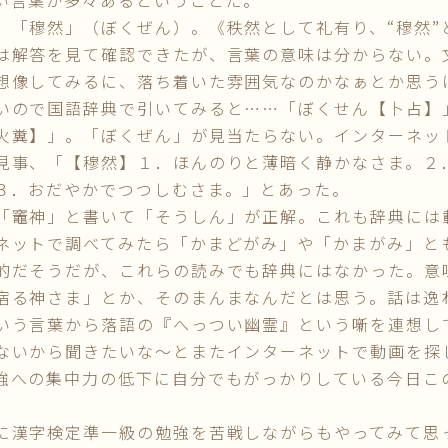
い言葉が多々あるということだ。
「穆然」（ぼくぜん）。《秩然として礼有り、“穆然”
は解答を見て確認できたが、言葉の意味は分からない。
想像してみるに、落ち着いた雰囲気なのかなぁとか思う
いので国語辞典で引いてみると……「ぼくせん【卜占】
火糞】」。「ぼくぜん」が見当たらない。インターネッ
見事、「【穆然】１．ほんのりと薄暗く静かなさま。２
３．おだやかでつつしむさま。」とあった。
竈神」と書いて「そうしん」が正解。これも辞典には
ネットで調べてみたら「かまどがみ」や「かまがみ」と
的だそうだが、これらの読みでも辞典にはなかった。意
宿る神さま」とか、そのまんまなんだとは思う。話は逸
いう言葉から落語の『へっつい幽霊』という噺を連想し
ないから聞きたいな～とまたインターネットで動画を探
強への集中力の低下に自分でもがっかりしている今日こ
漢字検定準一級の勉強を苦戦しながらもやってみて思