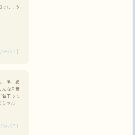
知でしょう
/04/07
]
ね 準一級
こんな言葉
が若干って
奈央ちゃん
/04/07
]