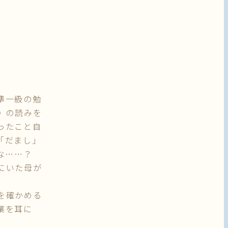
準一級の勉
》の読みを
ったこと自
「だまし」
的な……？
にいた母が
を確かめる
葉を耳に