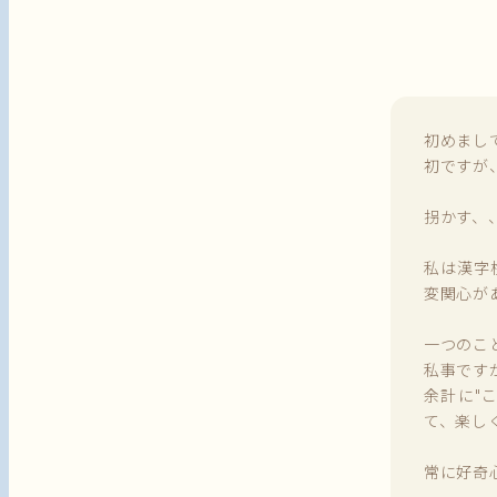
初めまし
初ですが
拐かす、
私は漢字
変関心が
一つのこ
私事です
余計に"
て、楽し
常に好奇