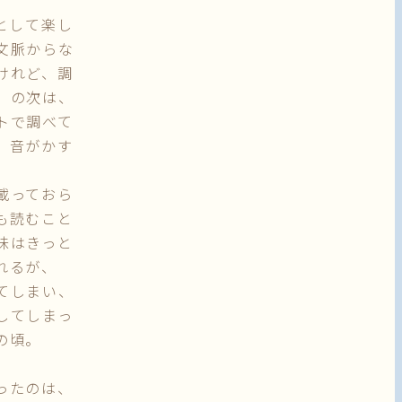
として楽し
文脈からな
けれど、調
」の次は、
トで調べて
．音がかす
載っておら
も読むこと
味はきっと
れるが、
てしまい、
してしまっ
の頃。
ったのは、