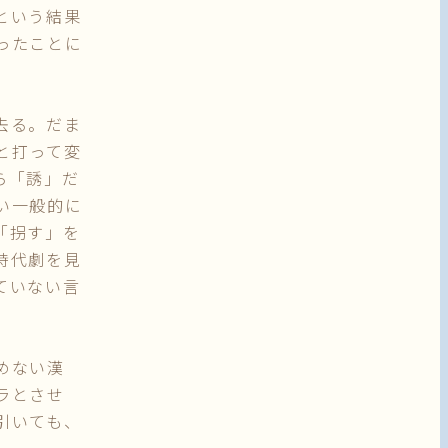
という結果
ったことに
去る。だま
と打って変
ら「誘」だ
い一般的に
「拐す」を
時代劇を見
ていない言
めない漢
ラとさせ
引いても、