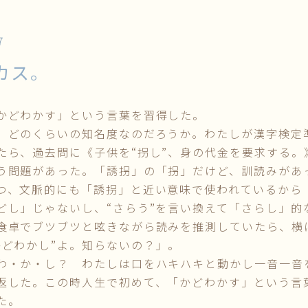
7
カス。
どわかす」という言葉を習得した。
どのくらいの知名度なのだろうか。わたしが漢字検定
たら、過去問に《子供を“拐し”、身の代金を要求する。
う問題があった。「誘拐」の「拐」だけど、訓読みがあ
つ、文脈的にも「誘拐」と近い意味で使われているから
どし」じゃないし、“さらう”を言い換えて「さらし」
食卓でブツブツと呟きながら読みを推測していたら、横
かどわかし”よ。知らないの？」。
・か・し？ わたしは口をハキハキと動かし一音一音
返した。この時人生で初めて、「かどわかす」という言
た。