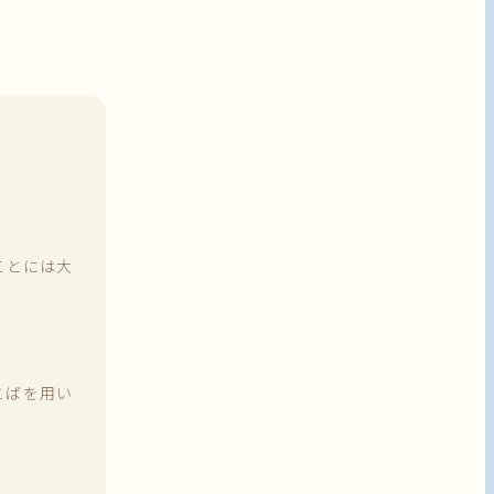
ことには大
とばを用い