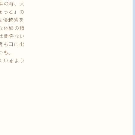
年の時、大
ょっと」の
な優越感を
な体験の積
は関係ない
度も口に出
かも。
ているよう