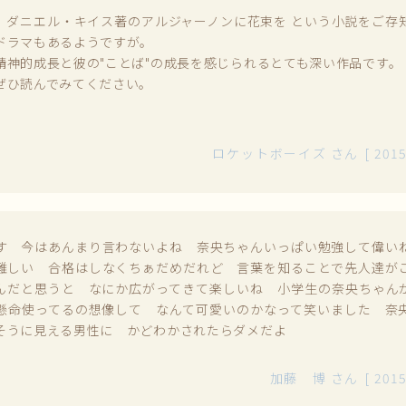
、ダニエル・キイス著のアルジャーノンに花束を という小説をご存
ドラマもあるようですが。
精神的成長と彼の"ことば"の成長を感じられるとても深い作品です。
ぜひ読んでみてください。
。
ロケットボーイズ
さん
[
2015
す 今はあんまり言わないよね 奈央ちゃんいっぱい勉強して偉い
難しい 合格はしなくちぁだめだれど 言葉を知ることで先人達が
んだと思うと なにか広がってきて楽しいね 小学生の奈央ちゃん
懸命使ってるの想像して なんて可愛いのかなって笑いました 
そうに見える男性に かどわかされたらダメだよ
加藤 博
さん
[
2015