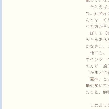
載っていな
たとえば、
む。》読み
んとなーく
べた方が早
「ぼくそ【
みたらあら
かなさま。
他にも、「
ずインター
の方が一般
「かまどに
「竈神」と
最近聞いて
たりと、勉
このように