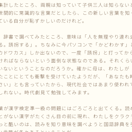
計したところ、両親は知っていて子供三人は知らない
世間的に常識的な言葉だとしたら、この新しい言葉を知
ている自分が恥ずかしいのだけれど。
辞書で調べてみたところ、意味は「人を無理やり連れ
る。誘拐する」。ちなみに今パソコンで「かどわかす」
カドワカス」しか出ないので、一度「誘拐」と打ってか
ければならないという面倒な状態なのである。それくら
いないということなのだろうか。確かに母は、わたしが
たことにとても衝撃を受けていたようだが、「あなたも
さい」とも言っていたから、現代社会ではあまり使われ
しれない。時代劇見て勉強してみます。
が漢字検定準一級の問題にはごろごろと出てくる。読
とがない漢字がたくさん目の前に現れ、わたしをクラク
っと酷いのは、読みを知り意味を調べようと国語辞典を